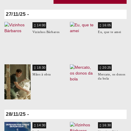
27/11/25 -
14:00
16:05
Vizinhos Bárbaros
Eu, que te amei
18:30
20:25
Mãos à obra
Mercato, os donos
da bola
28/11/25 -
14:30
16:30