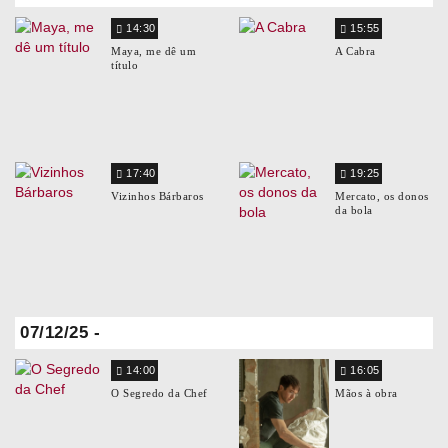
14:30
15:55
Maya, me dê um
A Cabra
título
17:40
19:25
Vizinhos Bárbaros
Mercato, os donos
da bola
07/12/25 -
14:00
16:05
O Segredo da Chef
Mãos à obra