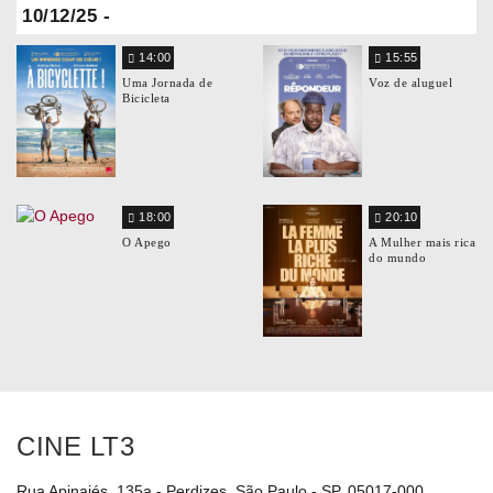
10/12/25 -
14:00
15:55
Uma Jornada de
Voz de aluguel
Bicicleta
18:00
20:10
O Apego
A Mulher mais rica
do mundo
CINE LT3
Rua Apinajés, 135a - Perdizes, São Paulo - SP, 05017-000