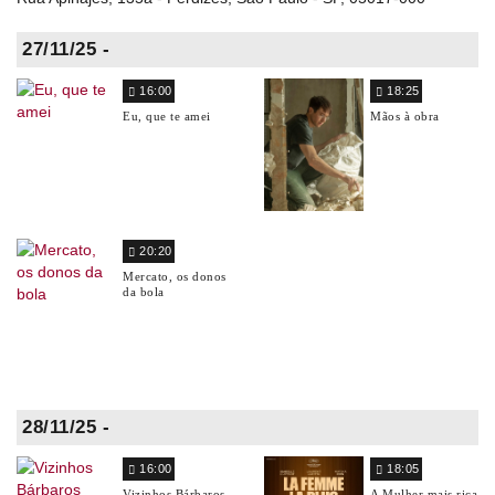
27/11/25 -
16:00
18:25
Eu, que te amei
Mãos à obra
20:20
Mercato, os donos
da bola
28/11/25 -
16:00
18:05
Vizinhos Bárbaros
A Mulher mais rica