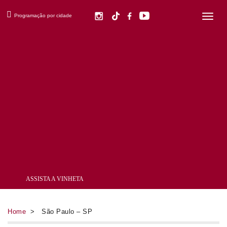
×
Programação por cidade
ASSISTA A VINHETA
Home
> São Paulo – SP