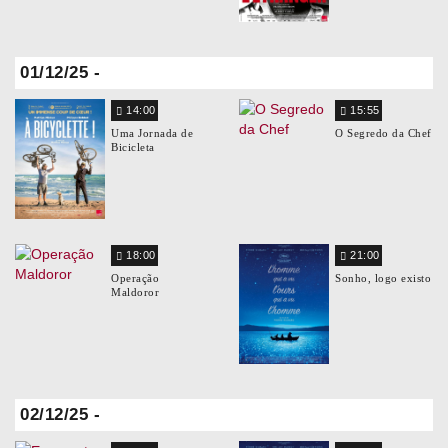
01/12/25 -
14:00
15:55
Uma Jornada de
O Segredo da Chef
Bicicleta
18:00
21:00
Operação
Sonho, logo existo
Maldoror
02/12/25 -