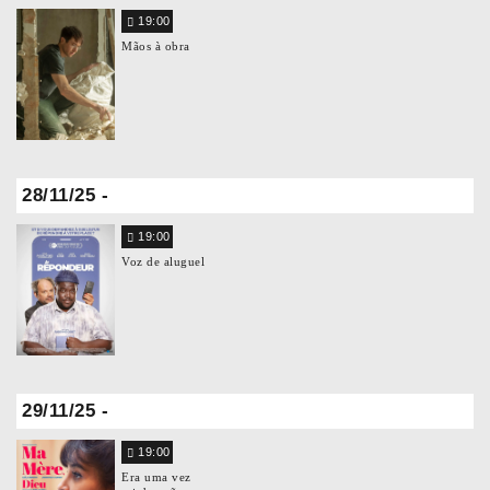
19:00
Mãos à obra
28/11/25 -
19:00
Voz de aluguel
29/11/25 -
19:00
Era uma vez