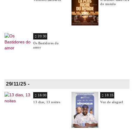
do mundo
20:30
Os Bastidores do
amor
29/11/25 -
16:00
18:15
13 dias, 13 noites
Voz de aluguel