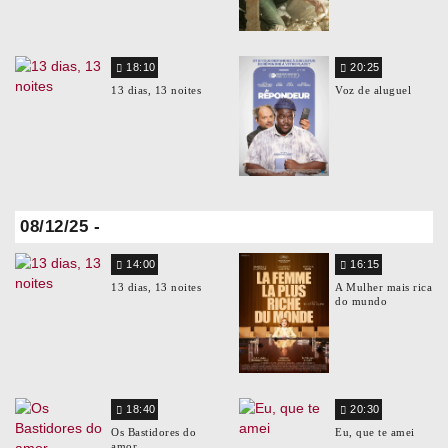
18:10
20:25
13 dias, 13 noites
Voz de aluguel
08/12/25 -
14:00
16:15
13 dias, 13 noites
A Mulher mais rica
do mundo
18:40
20:30
Os Bastidores do
Eu, que te amei
amor