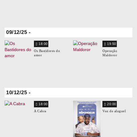
09/12/25 -
18:00
19:50
Os Bastidores do
Operação
amor
Maldoror
10/12/25 -
18:00
20:00
A Cabra
Voz de aluguel