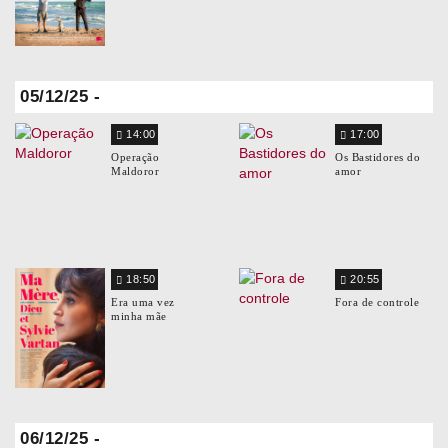
05/12/25 -
14:00
17:00
Operação
Os Bastidores do
Maldoror
amor
18:50
20:55
Era uma vez
Fora de controle
minha mãe
06/12/25 -