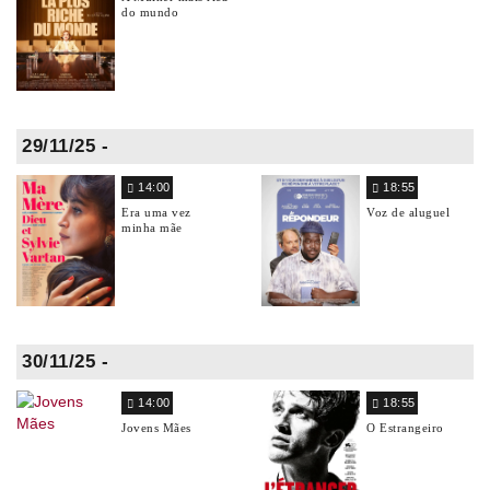
do mundo
29/11/25 -
14:00
18:55
Era uma vez
Voz de aluguel
minha mãe
30/11/25 -
14:00
18:55
Jovens Mães
O Estrangeiro