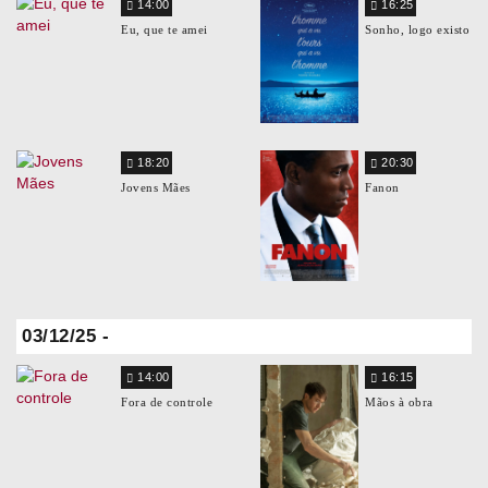
14:00
16:25
Eu, que te amei
Sonho, logo existo
18:20
20:30
Jovens Mães
Fanon
03/12/25 -
14:00
16:15
Fora de controle
Mãos à obra