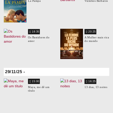
La Pampa
Vizinhos Bárbaros
18:35
20:25
Os Bastidores do
A Mulher mais rica
amor
do mundo
29/11/25 -
15:00
16:25
Maya, me dê um
13 dias, 13 noites
título