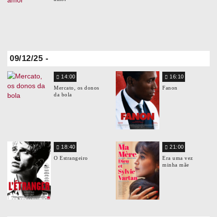
09/12/25 -
14:00
16:10
Mercato, os donos
Fanon
da bola
18:40
21:00
O Estrangeiro
Era uma vez
minha mãe