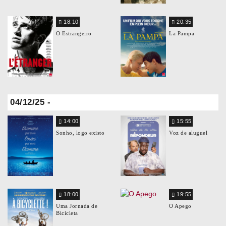
18:10
20:35
O Estrangeiro
La Pampa
04/12/25 -
14:00
15:55
Sonho, logo existo
Voz de aluguel
18:00
19:55
Uma Jornada de
O Apego
Bicicleta