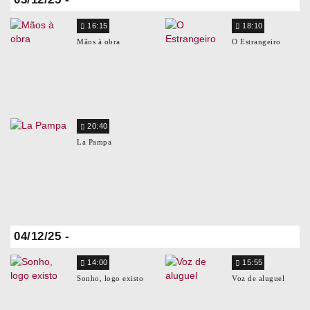
16:15
18:10
Mãos à obra
O Estrangeiro
20:40
La Pampa
04/12/25 -
14:00
15:55
Sonho, logo existo
Voz de aluguel