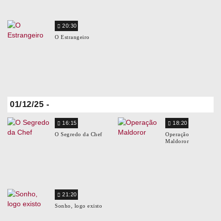
20:30
O Estrangeiro
01/12/25 -
16:15
18:20
O Segredo da Chef
Operação
Maldoror
21:20
Sonho, logo existo