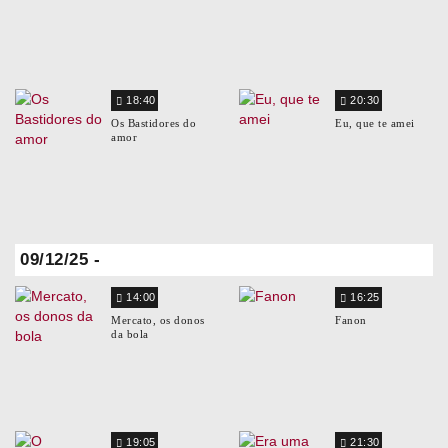
18:40
20:30
Os Bastidores do
Eu, que te amei
amor
09/12/25 -
14:00
16:25
Mercato, os donos
Fanon
da bola
19:05
21:30