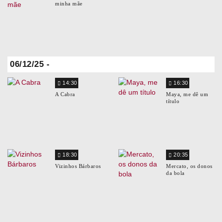
minha mãe
06/12/25 -
14:30
16:30
A Cabra
Maya, me dê um
título
18:30
20:35
Vizinhos Bárbaros
Mercato, os donos
da bola