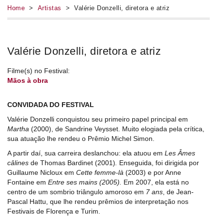
Home
>
Artistas
> Valérie Donzelli, diretora e atriz
Valérie Donzelli, diretora e atriz
Filme(s) no Festival:
Mãos à obra
CONVIDADA DO FESTIVAL
Valérie Donzelli conquistou seu primeiro papel principal em
Martha
(2000), de Sandrine Veysset. Muito elogiada pela crítica,
sua atuação lhe rendeu o Prêmio Michel Simon.
A partir daí, sua carreira deslanchou: ela atuou em
Les Âmes
câlines
de Thomas Bardinet (2001)
.
Enseguida, foi dirigida por
Guillaume Nicloux em
Cette femme-là
(2003)
e por Anne
Fontaine em
Entre ses mains (2005).
Em 2007, ela está no
centro de um sombrio triângulo amoroso em
7 ans
, de Jean-
Pascal Hattu, que lhe rendeu prêmios de interpretação nos
Festivais de Florença e Turim.